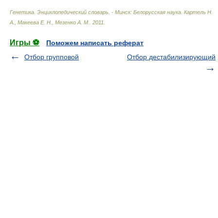
Генетика. Энциклопедический словарь. - Минск: Белорусская наука
.
Картель Н.
А., Макеева Е. Н., Мезенко А. М.
.
2011
.
Игры ⚽
Поможем написать реферат
Отбор групповой
Отбор дестабилизирующий